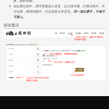
牌，限时40秒。
在比赛过程中，牌手需要加入语音，以方便沟通，打牌过程中，不
讨论牌，牌局间隙中，可以短暂点评交流。
同一场
比赛中，
中途
不
可换人
。
报名图示