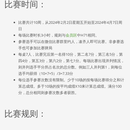
比赛时间：
比赛共计10周，从2024年2月2日星期五开始至2024年4月7日周
日
每场比赛时长3小时，规则与
会员区
中H71相同。
参赛选手可以在微信比赛群里约人，凑齐人即可比赛。非参赛选
手也可参加比赛牌局
每桌7人，比赛完后第一名得10分，第二名7分，第三名5分，第
四4分，第五3分，第六2分，第七1分。每场比赛出现并列情况，
则并列选手平分所占名次的总分数。例如三人并列第1，则每位
选手均获得（10+7+5）/3=7.33分
每位选手参赛次数没有限制。少于10场的按每场比赛得分之和计
算总成绩。多于10场的按平均成绩X10来计算总成绩。满分100
分，总分相同则参赛次数多者获胜。
比赛规则：